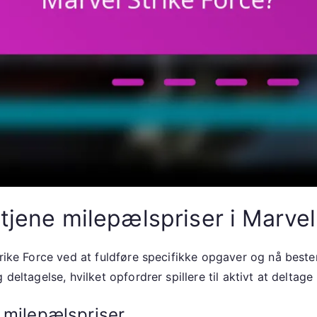
tjene milepælspriser i Marvel
Strike Force ved at fuldføre specifikke opgaver og nå best
eltagelse, hvilket opfordrer spillere til aktivt at deltage i f
il milepælspriser