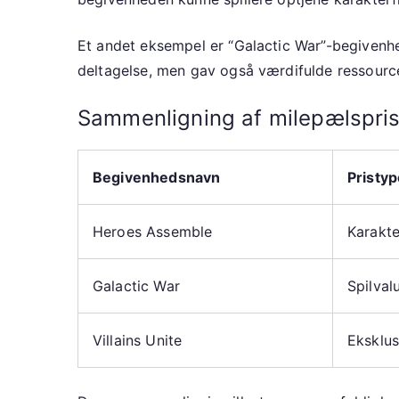
Et andet eksempel er “Galactic War”-begivenhed
deltagelse, men gav også værdifulde ressourcer
Sammenligning af milepælspris
Begivenhedsnavn
Pristyp
Heroes Assemble
Karakt
Galactic War
Spilval
Villains Unite
Eksklus