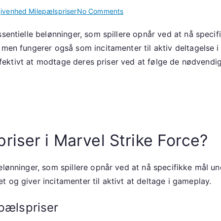
on
ivenhed Milepælspriser
No Comments
Eventpræmie
sentielle belønninger, som spillere opnår ved at nå specif
ressourcer:
 men fungerer også som incitamenter til aktiv deltagelse i
Event
milepælspræmier,
effektivt at modtage deres priser ved at følge de nødvendige
Guider,
Indløsning
af
belønninger
iser i Marvel Strike Force?
lønninger, som spillere opnår ved at nå specifikke mål und
 og giver incitamenter til aktivt at deltage i gameplay.
epælspriser