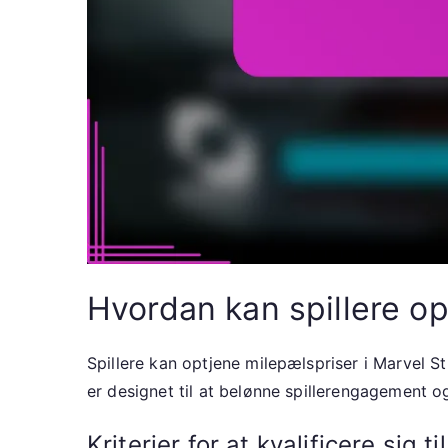
Hvordan kan spillere op
Spillere kan optjene milepælspriser i Marvel 
er designet til at belønne spillerengagement og d
Kriterier for at kvalificere sig t