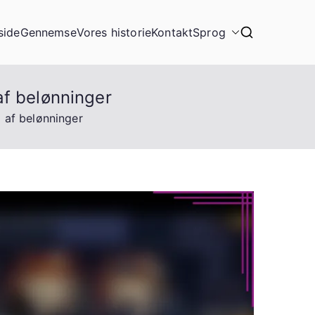
side
Gennemse
Vores historie
Kontakt
Sprog
af belønninger
 af belønninger