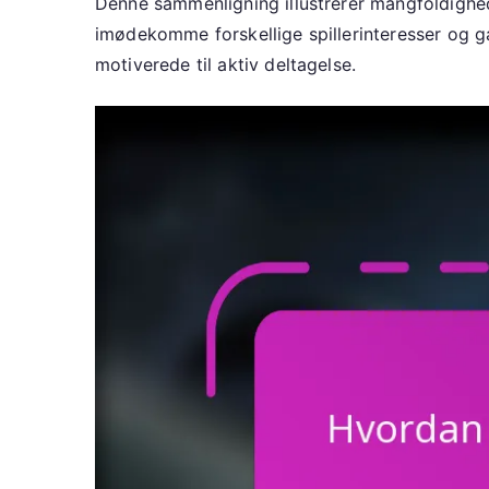
Denne sammenligning illustrerer mangfoldighed
imødekomme forskellige spillerinteresser og g
motiverede til aktiv deltagelse.