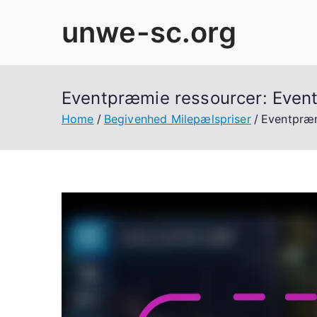
Skip
unwe-sc.org
to
content
Eventpræmie ressourcer: Event
Home
Begivenhed Milepælspriser
Eventpræm