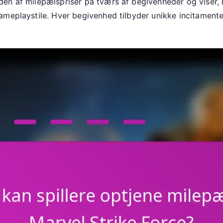
en af milepælspriser på tværs af begivenheder og viser, 
ameplaystile. Hver begivenhed tilbyder unikke incitamente