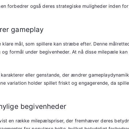
 men forbedrer også deres strategiske muligheder inden for
drer gameplay
 klare mål, som spillere kan stræbe efter. Denne målrett
ing og formål under begivenheder. At nå disse milepæle kan 
karakterer eller genstande, der ændrer gameplaydynamikken
 variation holder spillet friskt og engagerende, da spiller
 nylige begivenheder
 vist en række milepælspriser, der fremhæver deres betyd
ragmenter for populære helte, hvilket betydeligt forbedre