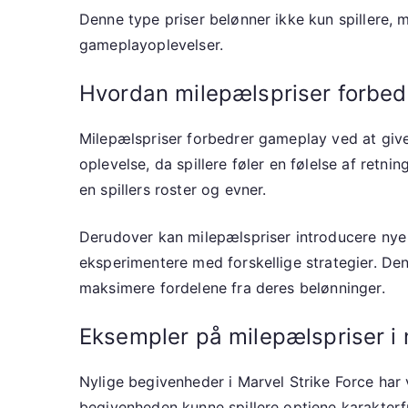
Denne type priser belønner ikke kun spillere,
gameplayoplevelser.
Hvordan milepælspriser forbe
Milepælspriser forbedrer gameplay ved at give
oplevelse, da spillere føler en følelse af retn
en spillers roster og evner.
Derudover kan milepælspriser introducere nye 
eksperimentere med forskellige strategier. Denne
maksimere fordelene fra deres belønninger.
Eksempler på milepælspriser i
Nylige begivenheder i Marvel Strike Force har
begivenheden kunne spillere optjene karakterf