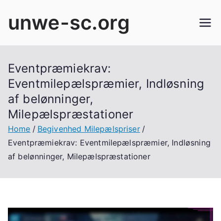
Skip
unwe-sc.org
to
content
Eventpræmiekrav:
Eventmilepælspræmier, Indløsning
af belønninger,
Milepælspræstationer
Home
Begivenhed Milepælspriser
Eventpræmiekrav: Eventmilepælspræmier, Indløsning
af belønninger, Milepælspræstationer