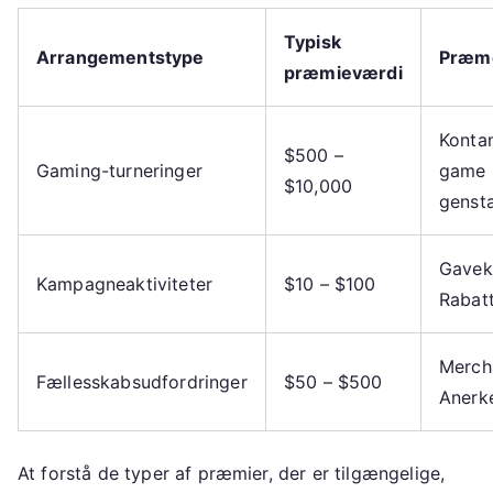
Typisk
Arrangementstype
Præm
præmieværdi
Kontan
$500 –
Gaming-turneringer
game
$10,000
genst
Gavek
Kampagneaktiviteter
$10 – $100
Rabat
Merch
Fællesskabsudfordringer
$50 – $500
Anerk
At forstå de typer af præmier, der er tilgængelige,