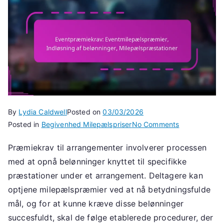
By
Lydia Caldwell
Posted on
03/03/2026
on
Posted in
Begivenhed Milepælspriser
No Comments
Eventpræmie
Præmiekrav til arrangementer involverer processen
Eventmilepæl
med at opnå belønninger knyttet til specifikke
Indløsning
af
præstationer under et arrangement. Deltagere kan
belønninger,
optjene milepælspræmier ved at nå betydningsfulde
Milepælspræs
mål, og for at kunne kræve disse belønninger
succesfuldt, skal de følge etablerede procedurer, der