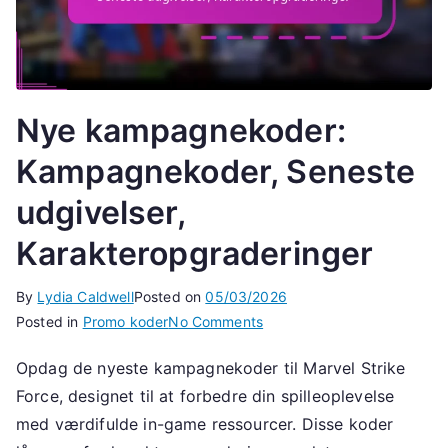
Nye kampagnekoder:
Kampagnekoder, Seneste
udgivelser,
Karakteropgraderinger
By
Lydia Caldwell
Posted on
05/03/2026
on
Posted in
Promo koder
No Comments
Nye
Opdag de nyeste kampagnekoder til Marvel Strike
kampagnekoder:
Force, designet til at forbedre din spilleoplevelse
Kampagnekoder,
Seneste
med værdifulde in-game ressourcer. Disse koder
udgivelser,