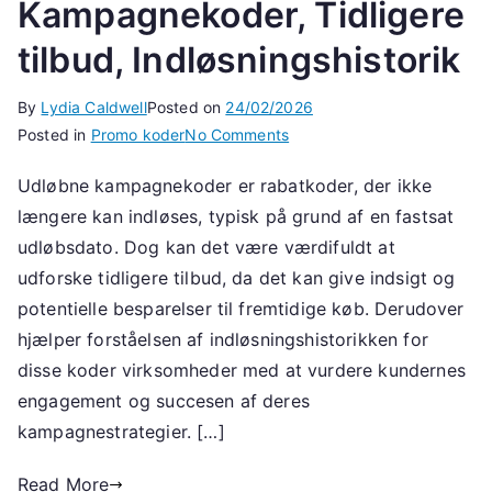
Kampagnekoder, Tidligere
tilbud, Indløsningshistorik
By
Lydia Caldwell
Posted on
24/02/2026
on
Posted in
Promo koder
No Comments
Udløbne
Udløbne kampagnekoder er rabatkoder, der ikke
kampagnekoder:
længere kan indløses, typisk på grund af en fastsat
Kampagnekoder,
Tidligere
udløbsdato. Dog kan det være værdifuldt at
tilbud,
udforske tidligere tilbud, da det kan give indsigt og
Indløsningshistorik
potentielle besparelser til fremtidige køb. Derudover
hjælper forståelsen af indløsningshistorikken for
disse koder virksomheder med at vurdere kundernes
engagement og succesen af deres
kampagnestrategier. […]
Read More