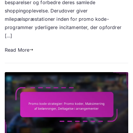
besparelser og forbedre deres samlede
belønninger,
shoppingoplevelse. Derudover giver
Milepæls
milepælspræstationer inden for promo kode-
præstationer
programmer yderligere incitamenter, der opfordrer
[…]
Read More