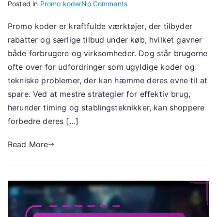
on
Posted in
Promo koder
No Comments
Promo
Promo koder er kraftfulde værktøjer, der tilbyder
kode
rabatter og særlige tilbud under køb, hvilket gavner
udfordringer:
Promo
både forbrugere og virksomheder. Dog står brugerne
koder,
ofte over for udfordringer som ugyldige koder og
Strategier,
tekniske problemer, der kan hæmme deres evne til at
Deltagelse
spare. Ved at mestre strategier for effektiv brug,
i
herunder timing og stablingsteknikker, kan shoppere
arrangementer
forbedre deres […]
Read More