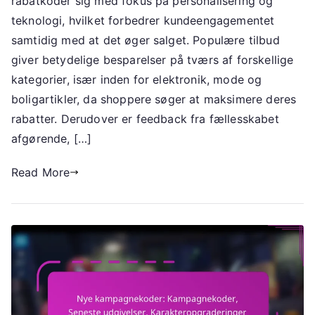
rabatkoder sig med fokus på personalisering og
tendenser:
Promo
teknologi, hvilket forbedrer kundeengagementet
koder,
samtidig med at det øger salget. Populære tilbud
Populære
giver betydelige besparelser på tværs af forskellige
tilbud,
kategorier, især inden for elektronik, mode og
Fællesskabsfeedback
boligartikler, da shoppere søger at maksimere deres
rabatter. Derudover er feedback fra fællesskabet
afgørende, […]
Read More