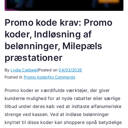
Promo kode krav: Promo
koder, Indløsning af
belønninger, Milepæls
præstationer
By
Lydia Caldwell
Posted on
04/03/2026
on
Posted in
Promo koder
No Comments
Promo
Promo koder er værdifulde værktøjer, der giver
kode
kunderne mulighed for at nyde rabatter eller særlige
krav:
Promo
tilbud under deres køb ved at indtaste alfanumeriske
koder,
strenge ved kassen. Ved at indløse belønninger
Indløsning
knyttet til disse koder kan shoppere opnå betydelige
af