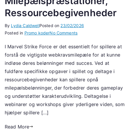
Milepælspræstationer,
Ressourcebegivenheder
By
Lydia Caldwell
Posted on
23/02/2026
on
Posted in
Promo koder
No Comments
Krav
I Marvel Strike Force er det essentielt for spillere at
om
forstå de vigtigste webkravsmilepæle for at kunne
begivenhedsressourcer:
Webkrav
indløse deres belønninger med succes. Ved at
milepæle,
fuldføre specifikke opgaver i spillet og deltage i
Milepælspræstationer,
ressourcebegivenheder kan spillere opnå
Ressourcebegivenheder
milepælsbelønninger, der forbedrer deres gameplay
og understøtter karakterudvikling. Deltagelse i
webinarer og workshops giver yderligere viden, som
hjælper spillere […]
Read More