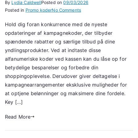
By
Lydia Caldwell
Posted on
09/03/2026
on
Posted in
Promo koder
No Comments
Opdateringer
Hold dig foran konkurrence med de nyeste
af
opdateringer af kampagnekoder, der tilbyder
kampagnekoder:
Kampagnekoder,
spændende rabatter og særlige tilbud på dine
Nyeste
yndlingsprodukter. Ved at indtaste disse
tilbud,
alfanumeriske koder ved kassen kan du låse op for
Deltagelse
betydelige besparelser og forbedre din
i
shoppingoplevelse. Derudover giver deltagelse i
arrangementer
kampagnearrangementer eksklusive muligheder for
at optjene belønninger og maksimere dine fordele.
Key […]
Read More