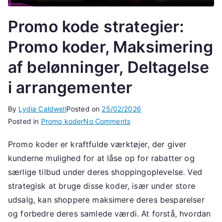
Promo kode strategier:
Promo koder, Maksimering
af belønninger, Deltagelse
i arrangementer
By
Lydia Caldwell
Posted on
25/02/2026
on
Posted in
Promo koder
No Comments
Promo
Promo koder er kraftfulde værktøjer, der giver
kode
kunderne mulighed for at låse op for rabatter og
strategier:
Promo
særlige tilbud under deres shoppingoplevelse. Ved
koder,
strategisk at bruge disse koder, især under store
Maksimering
udsalg, kan shoppere maksimere deres besparelser
af
og forbedre deres samlede værdi. At forstå, hvordan
belønninger,