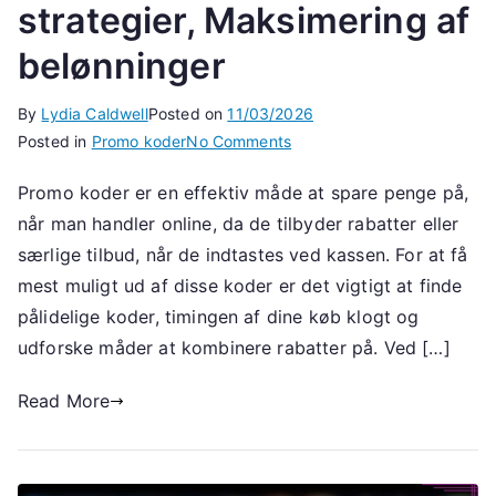
strategier, Maksimering af
belønninger
By
Lydia Caldwell
Posted on
11/03/2026
on
Posted in
Promo koder
No Comments
Brug
Promo koder er en effektiv måde at spare penge på,
af
når man handler online, da de tilbyder rabatter eller
kampagnekoder:
Kampagnekoder,
særlige tilbud, når de indtastes ved kassen. For at få
Effektive
mest muligt ud af disse koder er det vigtigt at finde
strategier,
pålidelige koder, timingen af dine køb klogt og
Maksimering
udforske måder at kombinere rabatter på. Ved […]
af
belønninger
Read More