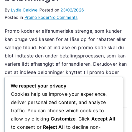
By
Lydia Caldwell
Posted on
23/02/2026
on
Posted in
Promo koder
No Comments
Aktivering
Promo koder er alfanumeriske strenge, som kunder
af
kan bruge ved kassen for at låse op for rabatter eller
rabatkoder:
Rabatkoder,
særlige tilbud. For at indløse en promo kode skal du
Sådan
blot indtaste den under betalingsprocessen, som kan
indløser
variere lidt afhængigt af forhandleren. Derudover kan
du,
det at indløse belønninger knyttet til promo koder
Indløsning
give yderligere fordele, såsom cashback […]
af
We respect your privacy
belønninger
Cookies help us improve your experience,
Read More
deliver personalized content, and analyze
traffic. You can choose which cookies to
Read more
allow by clicking
Customize
. Click
Accept All
to consent or
Reject All
to decline non-